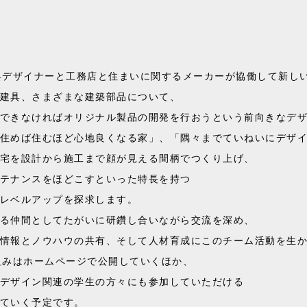
u］は、家具デザイナーと工務店と住まいに関するメーカーが協働して新
建具、さまざまな建築部品について、
できなければオリジナル製品の開発を行おうという前向きなデ
住めば住むほど心地良くなる家」、「隅々までていねいにデザ
宅を設計から施工まで顔が見える間柄でつくり上げ、
テナンスをほどこすといった特長を持つ
レベルアップを探求します。
る仲間としてたがいに研鑽し合いながら交流を深め、
情報とノウハウの共有、そして人材育成にこのチーム活動を生
の取り組みはホームページで公開していくほか、
デザイン関連の学生の方々にも参加していただける
ていく予定です。